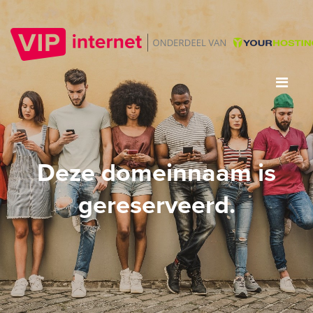
Deze domeinnaam is
gereserveerd.